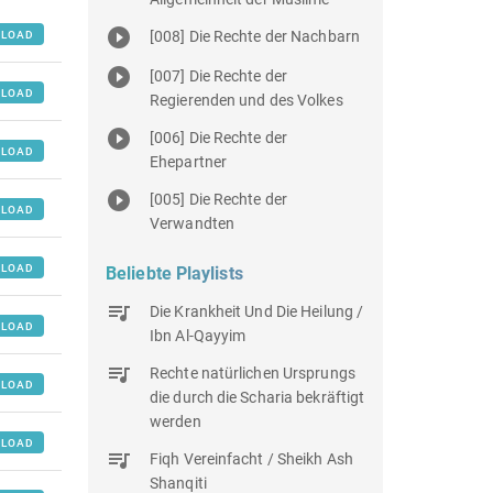
[008] Die Rechte der Nachbarn
LOAD
[007] Die Rechte der
LOAD
Regierenden und des Volkes
[006] Die Rechte der
LOAD
Ehepartner
[005] Die Rechte der
LOAD
Verwandten
LOAD
Beliebte Playlists
Die Krankheit Und Die Heilung /
LOAD
Ibn Al-Qayyim
Rechte natürlichen Ursprungs
LOAD
die durch die Scharia bekräftigt
werden
LOAD
Fiqh Vereinfacht / Sheikh Ash
Shanqiti