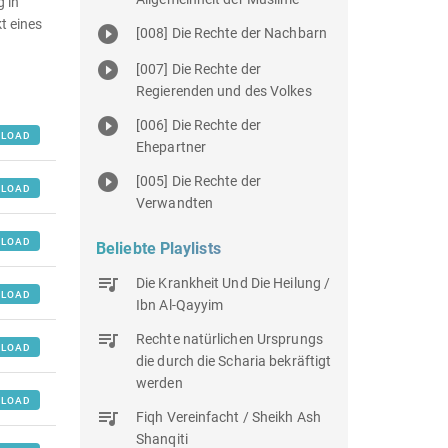
g in
t eines
[008] Die Rechte der Nachbarn
[007] Die Rechte der
Regierenden und des Volkes
[006] Die Rechte der
LOAD
Ehepartner
[005] Die Rechte der
LOAD
Verwandten
LOAD
Beliebte Playlists
Die Krankheit Und Die Heilung /
LOAD
Ibn Al-Qayyim
Rechte natürlichen Ursprungs
LOAD
die durch die Scharia bekräftigt
werden
LOAD
Fiqh Vereinfacht / Sheikh Ash
Shanqiti