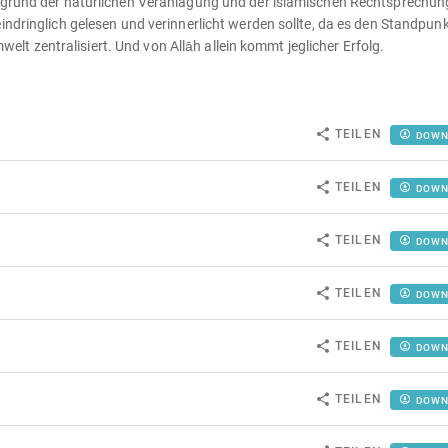
ufgrund der natürlichen Veranlagung und der islamischen Rechtsprechun
indringlich gelesen und verinnerlicht werden sollte, da es den Standpunk
 zentralisiert. Und von Allāh allein kommt jeglicher Erfolg.
TEILEN
DOWN
TEILEN
DOWN
TEILEN
DOWN
TEILEN
DOWN
TEILEN
DOWN
TEILEN
DOWN