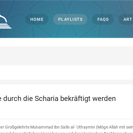
HOME
PLAYLISTS
FAQS
ART
 durch die Scharia bekräftigt werden
ter Großgelehrte Muḥammad ibn Sāliḥ al-ʿUthaymīn (Möge Allāh mit sein