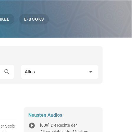
IKEL
E-BOOKS
Alles
Neusten Audios
[009] Die Rechte der
er Seele
Allgemeinheit der Muslime