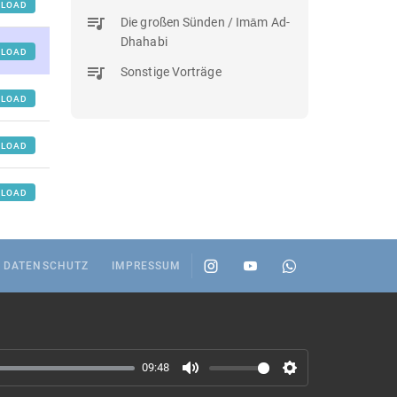
LOAD
Die großen Sünden / Imām Ad-
Dhahabi
LOAD
Sonstige Vorträge
LOAD
LOAD
LOAD
DATENSCHUTZ
IMPRESSUM
09:48
M
S