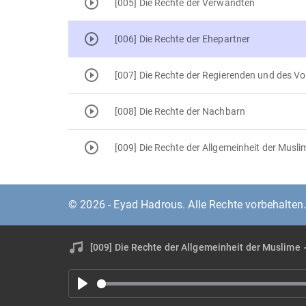
[005] Die Rechte der Verwandten
[006] Die Rechte der Ehepartner
[007] Die Rechte der Regierenden und des Vo
[008] Die Rechte der Nachbarn
[009] Die Rechte der Allgemeinheit der Musli
© 2026 - Eyad Hadrous. Alle Rechte vorbehalten
[009] Die Rechte der Allgemeinheit der Muslime
P