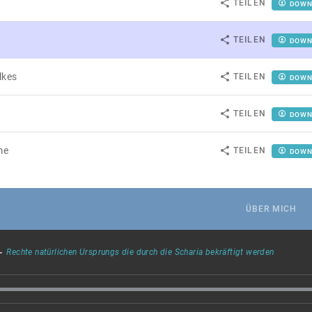
TEILEN
DOWN
TEILEN
DOWN
lkes
TEILEN
DOWN
TEILEN
DOWN
me
TEILEN
DOWN
.
ÜBER MICH
-
Rechte natürlichen Ursprungs die durch die Scharia bekräftigt werden