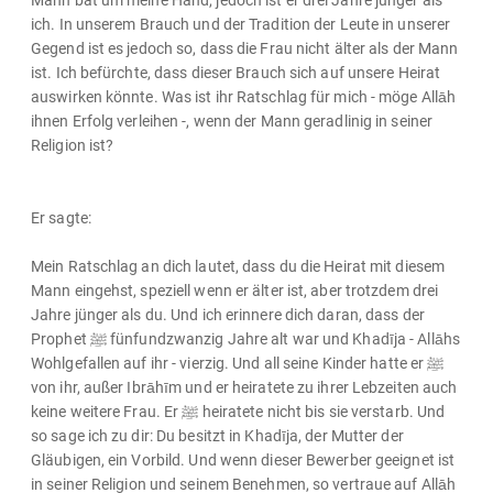
Mann bat um meine Hand, jedoch ist er drei Jahre jünger als
ich. In unserem Brauch und der Tradition der Leute in unserer
Gegend ist es jedoch so, dass die Frau nicht älter als der Mann
ist. Ich befürchte, dass dieser Brauch sich auf unsere Heirat
auswirken könnte. Was ist ihr Ratschlag für mich - möge Allāh
ihnen Erfolg verleihen -, wenn der Mann geradlinig in seiner
Religion ist?
Er sagte:
Mein Ratschlag an dich lautet, dass du die Heirat mit diesem
Mann eingehst, speziell wenn er älter ist, aber trotzdem drei
Jahre jünger als du. Und ich erinnere dich daran, dass der
Prophet ﷺ fünfundzwanzig Jahre alt war und Khadīja - Allāhs
Wohlgefallen auf ihr - vierzig. Und all seine Kinder hatte er ﷺ
von ihr, außer Ibrāhīm und er heiratete zu ihrer Lebzeiten auch
keine weitere Frau. Er ﷺ heiratete nicht bis sie verstarb. Und
so sage ich zu dir: Du besitzt in Khadīja, der Mutter der
Gläubigen, ein Vorbild. Und wenn dieser Bewerber geeignet ist
in seiner Religion und seinem Benehmen, so vertraue auf Allāh