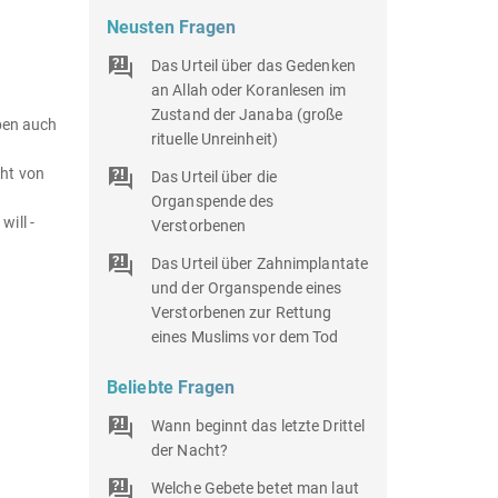
Neusten Fragen
Das Urteil über das Gedenken
an Allah oder Koranlesen im
Zustand der Janaba (große
aben auch
rituelle Unreinheit)
cht von
Das Urteil über die
Organspende des
ill -
Verstorbenen
Das Urteil über Zahnimplantate
und der Organspende eines
Verstorbenen zur Rettung
eines Muslims vor dem Tod
Beliebte Fragen
Wann beginnt das letzte Drittel
der Nacht?
Welche Gebete betet man laut