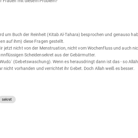
für Frauen mit diesem Problem?
ge wird um Buch der Reinheit (Kitāb Al-Tahāra) besprochen und genauso h
en auf ihm) diese Fragen gestellt.
r jetzt nicht von der Menstruation, nicht vom Wochenfluss und auch ni
dünnflüssigen Scheidensekret aus der Gebärmutter.
 Wudūʾ (Gebetswaschung). Wenn es herausdringt dann ist das - so Allāh w
ar nicht vorhanden und verrichtet ihr Gebet. Doch Allah weiß es besser.
sekret