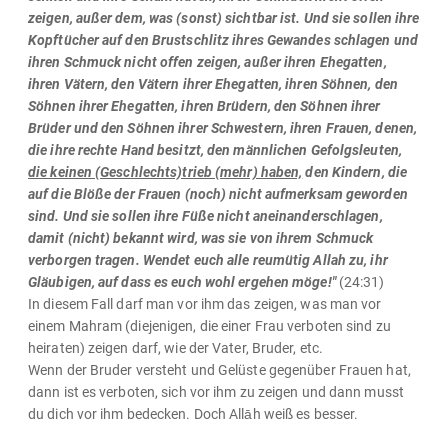
zeigen, außer dem, was (sonst) sichtbar ist. Und sie sollen ihre
Kopftücher auf den Brustschlitz ihres Gewandes schlagen und
ihren Schmuck nicht offen zeigen, außer ihren Ehegatten,
ihren Vätern, den Vätern ihrer Ehegatten, ihren Söhnen, den
Söhnen ihrer Ehegatten, ihren Brüdern, den Söhnen ihrer
Brüder und den Söhnen ihrer Schwestern, ihren Frauen, denen,
die ihre rechte Hand besitzt, den männlichen Gefolgsleuten,
die keinen (Geschlechts)trieb (mehr) haben,
den Kindern, die
auf die Blöße der Frauen (noch) nicht aufmerksam geworden
sind. Und sie sollen ihre Füße nicht aneinanderschlagen,
damit (nicht) bekannt wird, was sie von ihrem Schmuck
verborgen tragen. Wendet euch alle reumütig Allah zu, ihr
Gläubigen, auf dass es euch wohl ergehen möge!"
(24:31)
In diesem Fall darf man vor ihm das zeigen, was man vor
einem Mahram (diejenigen, die einer Frau verboten sind zu
heiraten) zeigen darf, wie der Vater, Bruder, etc.
Wenn der Bruder versteht und Gelüste gegenüber Frauen hat,
dann ist es verboten, sich vor ihm zu zeigen und dann musst
du dich vor ihm bedecken. Doch Allāh weiß es besser.