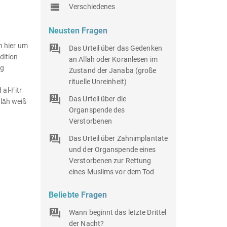
Verschiedenes
Neusten Fragen
h hier um
Das Urteil über das Gedenken
dition
an Allah oder Koranlesen im
ng
Zustand der Janaba (große
rituelle Unreinheit)
al-Fitr
Das Urteil über die
llāh weiß
Organspende des
Verstorbenen
Das Urteil über Zahnimplantate
und der Organspende eines
Verstorbenen zur Rettung
eines Muslims vor dem Tod
Beliebte Fragen
Wann beginnt das letzte Drittel
der Nacht?