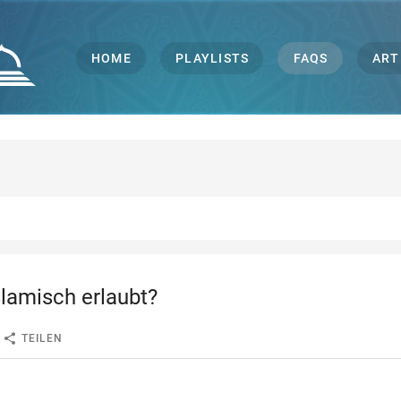
HOME
PLAYLISTS
FAQS
ART
slamisch erlaubt?
/
TEILEN