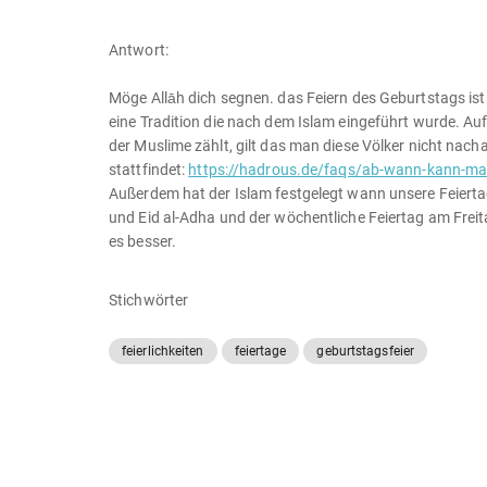
Antwort:
Möge Allāh dich segnen. das Feiern des Geburtstags ist e
eine Tradition die nach dem Islam eingeführt wurde. Aufg
der Muslime zählt, gilt das man diese Völker nicht na
stattfindet:
https://hadrous.de/faqs/ab-wann-kann-ma
Außerdem hat der Islam festgelegt wann unsere Feiertag
und Eid al-Adha und der wöchentliche Feiertag am Freit
es besser.
Stichwörter
feierlichkeiten
feiertage
geburtstagsfeier