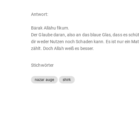
Antwort:
Bārak Allāhu fikum.
Der Glaube daran, also an das blaue Glas, dass es schü
dir weder Nutzen noch Schaden kann. Es ist nur ein Mat
zählt. Doch Allāh weiß es besser.
Stichwörter
nazar auge
shirk