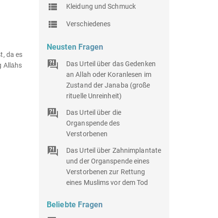
Kleidung und Schmuck
Verschiedenes
Neusten Fragen
t, da es
Das Urteil über das Gedenken
g Allāhs
an Allah oder Koranlesen im
Zustand der Janaba (große
rituelle Unreinheit)
Das Urteil über die
Organspende des
Verstorbenen
Das Urteil über Zahnimplantate
und der Organspende eines
Verstorbenen zur Rettung
eines Muslims vor dem Tod
Beliebte Fragen