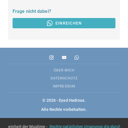
Frage nicht dabei?
EINREICHEN
ÜBER MICH
DATENSCHUTZ
IMPRESSUM
© 2026 - Eyad Hadrous.
Alle Rechte vorbehalten.
lgemeinheit der Muslime -
Rechte natürlichen Ursprungs die durch die S