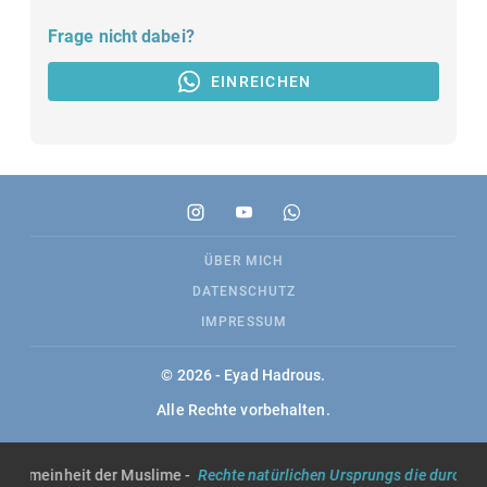
Frage nicht dabei?
EINREICHEN
ÜBER MICH
DATENSCHUTZ
IMPRESSUM
© 2026 - Eyad Hadrous.
Alle Rechte vorbehalten.
llgemeinheit der Muslime -
Rechte natürlichen Ursprungs die durch die