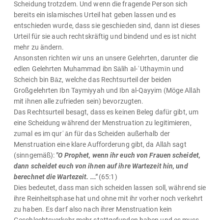
Scheidung trotzdem. Und wenn die fragende Person sich
bereits ein islamisches Urteil hat geben lassen und es
entschieden wurde, dass sie geschieden sind, dann ist dieses
Urteil für sie auch rechtskräftig und bindend und es ist nicht
mehr zu ändern.
Ansonsten richten wir uns an unsere Gelehrten, darunter die
edlen Gelehrten Muhammad ibn Sālih al-ʿUthaymīn und
Scheich bin Bāz, welche das Rechtsurteil der beiden
Großgelehrten Ibn Taymiyyah und Ibn al-Qayyim (Möge Allāh
mit ihnen alle zufrieden sein) bevorzugten.
Das Rechtsurteil besagt, dass es keinen Beleg dafür gibt, um
eine Scheidung während der Menstruation zu legitimieren,
zumal es im qurʿān für das Scheiden außerhalb der
Menstruation eine klare Aufforderung gibt, da Allāh sagt
(sinngemäß):
"O Prophet, wenn ihr euch von Frauen scheidet,
dann scheidet euch von ihnen auf ihre Wartezeit hin, und
berechnet die Wartezeit. ..."
(65:1)
Dies bedeutet, dass man sich scheiden lassen soll, während sie
ihre Reinheitsphase hat und ohne mit ihr vorher noch verkehrt
zu haben. Es darf also nach ihrer Menstruation kein