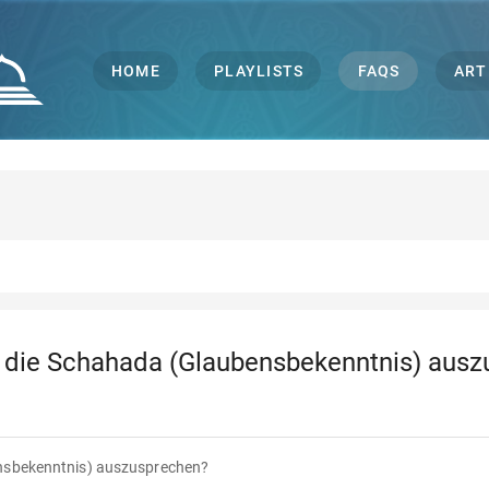
HOME
PLAYLISTS
FAQS
ART
nd die Schahada (Glaubensbekenntnis) aus
ensbekenntnis) auszusprechen?