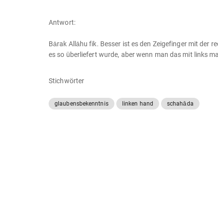
Antwort:
Bārak Allāhu fik. Besser ist es den Zeigefinger mit der rechten Hand zu heben, 
es so überliefert wurde, aber wenn man das mit links ma
Stichwörter
glaubensbekenntnis
linken hand
schahāda