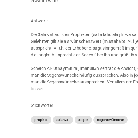
erwähnt wird?
Antwort:
Die Salawat auf den Propheten (sallallahu alayhi wa sala
Gelehrten gilt sie als wünschenswert (mustahab). Auf j
ausspricht. Allāh, der Erhabene, sagt sinngemäß im qur
die ihr glaubt, sprecht den Segen über ihn und grüßt ih
Scheich Al-ʿUthaymīn raḥimahullāh vertrat die Ansicht, 
man die Segenswünsche häufig aussprechen. Also in jed
man die Segenswünsche aussprechen. Vor allem am Frei
besser.
Stichwörter
prophet
salawat
segen
segenswünsche