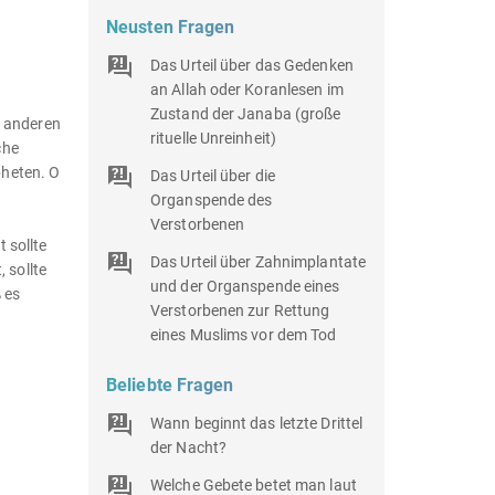
Neusten Fragen
Das Urteil über das Gedenken
an Allah oder Koranlesen im
Zustand der Janaba (große
i anderen
rituelle Unreinheit)
che
pheten. O
Das Urteil über die
Organspende des
Verstorbenen
 sollte
Das Urteil über Zahnimplantate
 sollte
und der Organspende eines
 es
Verstorbenen zur Rettung
eines Muslims vor dem Tod
Beliebte Fragen
Wann beginnt das letzte Drittel
der Nacht?
Welche Gebete betet man laut