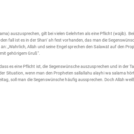
ma) auszusprechen, gilt bei vielen Gelehrten als eine Pflicht (wājib). Be
eden fall ist es in der Sharīʿah fest vorhanden, das man die Segenswüns
ʿān: „Wahrlich, Allāh und seine Engel sprechen den Salawāt auf den Pro
n mit gehörigem Gruß“.
dass es eine Pflicht ist, die Segenswünsche auszusprechen und in der Tat
er Situation, wenn man den Propheten sallallahu alayhi wa salama hört,
tag, soll man die Segenswünsche häufig aussprechen. Doch Allāh weiß