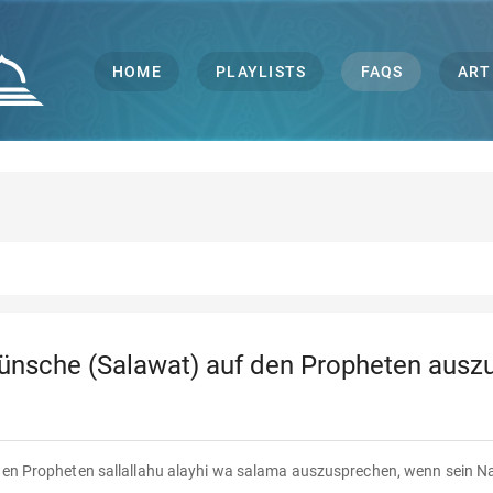
HOME
PLAYLISTS
FAQS
ART
wünsche (Salawat) auf den Propheten aus
 den Propheten sallallahu alayhi wa salama auszusprechen, wenn sein 