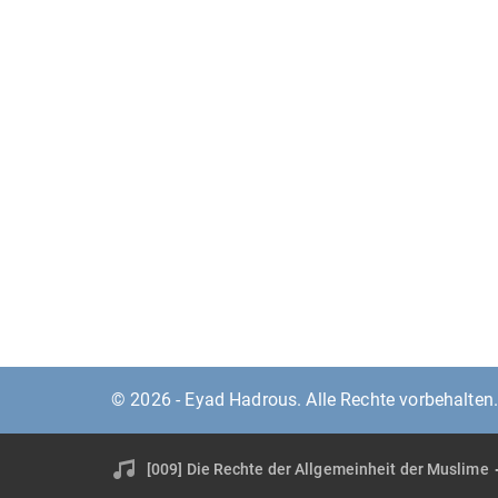
© 2026 - Eyad Hadrous. Alle Rechte vorbehalten
[009] Die Rechte der Allgemeinheit der Muslime