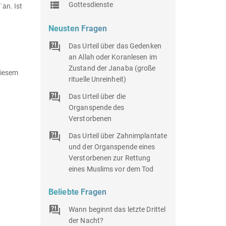
Gottesdienste
ʿān. Ist
Neusten Fragen
Das Urteil über das Gedenken
an Allah oder Koranlesen im
Zustand der Janaba (große
diesem
rituelle Unreinheit)
Das Urteil über die
Organspende des
Verstorbenen
Das Urteil über Zahnimplantate
und der Organspende eines
Verstorbenen zur Rettung
eines Muslims vor dem Tod
Beliebte Fragen
Wann beginnt das letzte Drittel
der Nacht?