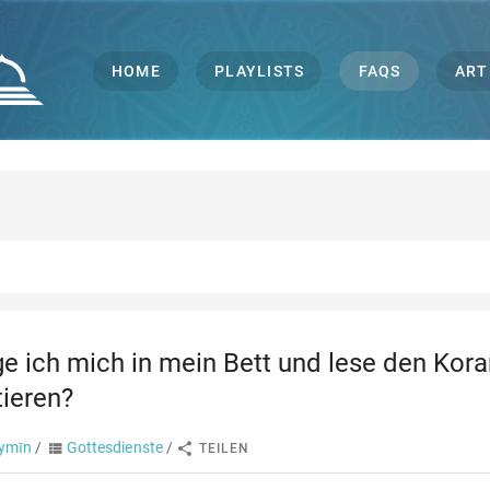
HOME
PLAYLISTS
FAQS
ART
e ich mich in mein Bett und lese den Koran
tieren?
aymīn
/
Gottesdienste
/
TEILEN