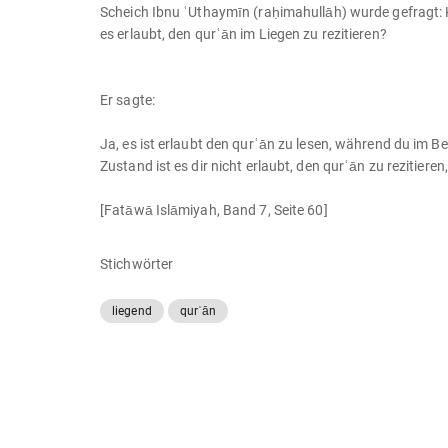
Scheich Ibnu ʿUthaymīn (raḥimahullāh) wurde gefragt: Ku
es erlaubt, den qurʿān im Liegen zu rezitieren?
Er sagte:
Ja, es ist erlaubt den qurʿān zu lesen, während du im Be
Zustand ist es dir nicht erlaubt, den qurʿān zu rezitier
[Fatāwā Islāmiyah, Band 7, Seite 60]
Stichwörter
liegend
qurʿān