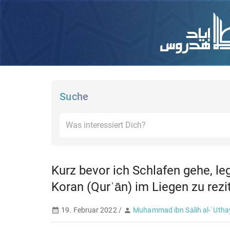
Suche
Kurz bevor ich Schlafen gehe, leg
Koran (Qurʾān) im Liegen zu rezi
19. Februar 2022 /
Muhammad ibn Sālih al-ʿUth