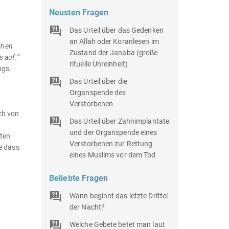
Neusten Fragen
Das Urteil über das Gedenken
an Allah oder Koranlesen im
ehen
Zustand der Janaba (große
 auf.“
rituelle Unreinheit)
ngs.
Das Urteil über die
Organspende des
Verstorbenen
ch von
Das Urteil über Zahnimplantate
und der Organspende eines
iten
Verstorbenen zur Rettung
e dass
eines Muslims vor dem Tod
Beliebte Fragen
Wann beginnt das letzte Drittel
der Nacht?
Welche Gebete betet man laut