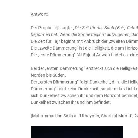
Antwort:
Der Prophet ﷺ sagte:
„Die Zeit für das Subh (Fajr)-Ge
begonnen hat. Wenn die Sonne beginnt aufzugehen, dann
Die Zeit für Fajr beginnt mit Anbruch der „zweiten Dä
Die „zweite Dämmerung“ ist die Helligkeit, die am Horiz
Die „erste Dämmerung“ (Al-Fajr al-Auwal) findet ca. ein
Bei der „ersten Dämmerung“ erstreckt sich die Helligkei
Norden bis Süden.
Der „ersten Dämmerung“ folgt Dunkelheit, d. h. die Helli
Dämmerung“ folgt keine Dunkelheit, sondern das Licht 
sich Dunkelheit zwischen ihr und dem Horizont befinde
Dunkelheit zwischen ihr und ihm befindet.
[Muhammad ibn Sālih al-ʿUthaymīn, Sharh al-Mumtiʿ, 2