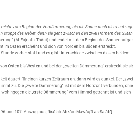
bet reicht vom Beginn der Vordämmerung bis die Sonne noch nicht aufzug
 stoppt das Gebet, denn sie geht zwischen den zwei Hörnern des Sātans
mmerung“ (Al-Fajr ath-Thānī) und endet mit dem Beginn des Sonnenaufga
ont im Osten erscheint und sich von Norden bis Süden erstreckt.
e Stunde vorher statt und es gibt Unterschiede zwischen diesen beiden:
t von Osten bis Westen und bei der „zweiten Dämmerung“ erstreckt sie si
gkeit dauert für einen kurzen Zeitraum an, dann wird es dunkel. Der „zwe
nimmt zu. Die „zweite Dämmerung“ ist mit dem Horizont verbunden, ohn
t, wohingegen die „erste Dämmerung“ vom Himmel getrennt ist und sich
/96 und 107, Auszug aus ‚Risālah Ahkām Mawāqīt as-Salāh‘]