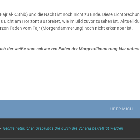
-Fajr al-Kāthib) und die Nacht ist noch nicht zu Ende. Diese Lichtbrechu
 Licht am Horizont ausbreitet, wie im Bild zuvor zusehen ist. Aktuell d
arzen Faden vom Fajr (Morgendämmerung) noch nicht erkennbar ist.
für euch der weiße vom schwarzen Faden der Morgendämmerung klar unters
.
ÜBER MICH
-
Rechte natürlichen Ursprungs die durch die Scharia bekräftigt werden