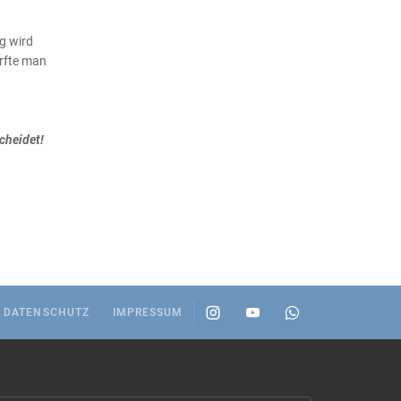
ng wird
ürfte man
cheidet!
DATENSCHUTZ
IMPRESSUM