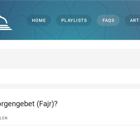
HOME
PLAYLISTS
FAQS
ART
rgengebet (Fajr)?
ILEN