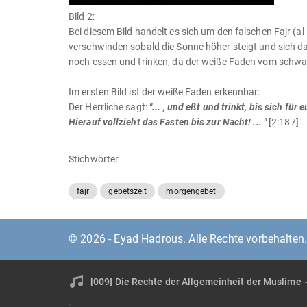
Bild 2:
Bei diesem Bild handelt es sich um den falschen Fajr (al
verschwinden sobald die Sonne höher steigt und sich das
noch essen und trinken, da der weiße Faden vom schw
Im ersten Bild ist der weiße Faden erkennbar:
Der Herrliche sagt:
"... , und eßt und trinkt, bis sich 
Hierauf vollzieht das Fasten bis zur Nacht! ... "
[2:187]
Stichwörter
fajr
gebetszeit
morgengebet
© 2026 - Eyad Hadrous. Alle Rechte vorbehalten
[009] Die Rechte der Allgemeinheit der Muslime