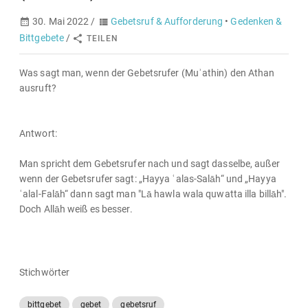
30. Mai 2022 /
Gebetsruf & Aufforderung
•
Gedenken &
Bittgebete
/
TEILEN
Was sagt man, wenn der Gebetsrufer (Muʾathin) den Athan
ausruft?
Antwort:
Man spricht dem Gebetsrufer nach und sagt dasselbe, außer
wenn der Gebetsrufer sagt: „Hayya ʿalas-Salāh“ und „Hayya
ʿalal-Falāh“ dann sagt man "Lā hawla wala quwatta illa billāh".
Doch Allāh weiß es besser.
Stichwörter
bittgebet
gebet
gebetsruf