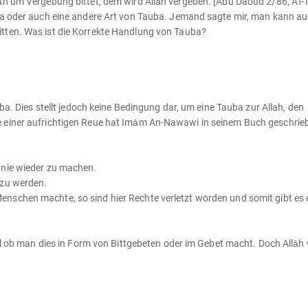
āh um Vergebung bittet, dem wird Allāh vergeben. [Abu Daoud 2/86, AT-
uba oder auch eine andere Art von Tauba. Jemand sagte mir, man kann a
tten. Was ist die Korrekte Handlung von Tauba?
uba. Dies stellt jedoch keine Bedingung dar, um eine Tauba zur Allah, den
e einer aufrichtigen Reue hat Imām An-Nawawi in seinem Buch geschrie
 nie wieder zu machen.
 zu werden.
nschen machte, so sind hier Rechte verletzt worden und somit gibt es e
gal ob man dies in Form von Bittgebeten oder im Gebet macht. Doch Allāh