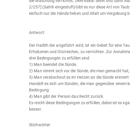
die Waschung verrichtet, zwei Rakat betet und dann All
2/257] (Sahīh eingestuft)Gibt es nur diese Art von Ta
einfach nur die Hände heben und Allah um Vergebung bi
Antwort:
Der Hadith der angeführt wird, ist ein Gebet für eine Ta
Erhabenen und Glorreichen, zu verrichten. Zur Annahm
drei Bedingungen zu erfüllen sind:
1) Man beendet die Sünde.
2) Man nimmt sich vor die Sünde, die man gemacht hat,
3) Man verabscheut es im Herzen an die Sünde erinnert
Handelt es sich um Sünden, die man gegenüber einem Me
Bedingung:
4) Man gibt der Person das Recht zurück.
Es reicht diese Bedingungen zu erfüllen, dabei ist es e
besser.
Stichwörter