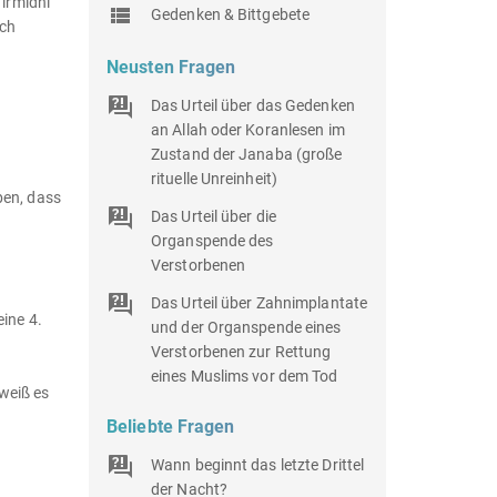
Tirmidhi
Gedenken & Bittgebete
uch
Neusten Fragen
Das Urteil über das Gedenken
an Allah oder Koranlesen im
Zustand der Janaba (große
rituelle Unreinheit)
ben, dass
Das Urteil über die
Organspende des
Verstorbenen
Das Urteil über Zahnimplantate
ine 4.
und der Organspende eines
Verstorbenen zur Rettung
eines Muslims vor dem Tod
 weiß es
Beliebte Fragen
Wann beginnt das letzte Drittel
der Nacht?