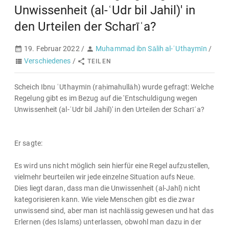
Unwissenheit (al-ʿUdr bil Jahil)' in
den Urteilen der Scharīʿa?
19. Februar 2022 /
Muhammad ibn Sālih al-ʿUthaymīn
/
Verschiedenes
/
TEILEN
Scheich Ibnu ʿUthaymīn (raḥimahullāh) wurde gefragt: Welche
Regelung gibt es im Bezug auf die 'Entschuldigung wegen
Unwissenheit (al-ʿUdr bil Jahil)' in den Urteilen der Scharīʿa?
Er sagte:
Es wird uns nicht möglich sein hierfür eine Regel aufzustellen,
vielmehr beurteilen wir jede einzelne Situation aufs Neue.
Dies liegt daran, dass man die Unwissenheit (al-Jahl) nicht
kategorisieren kann. Wie viele Menschen gibt es die zwar
unwissend sind, aber man ist nachlässig gewesen und hat das
Erlernen (des Islams) unterlassen, obwohl man dazu in der