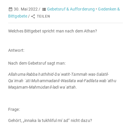
30. Mai 2022 /
Gebetsruf & Aufforderung
•
Gedenken &
Bittgebete
/
TEILEN
Welches Bittgebet spricht man nach dem Athan?
Antwort:
Nach dem Gebetsruf sagt man:
Allāhuma Rabba hāthihid-Daʿwatit-Tāmmah was-Salātil-
Qaʾimah ʾāti Muhammadanil-Wasīlata wal-Fadīlata wabʿathu
Maqāmam-Mahmūdanil-ladi waʿattah
.
Frage:
Gehört, „innaka la tukhliful miʿād“ nicht dazu?