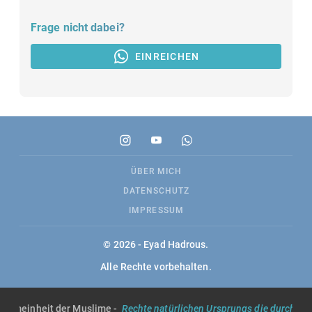
Frage nicht dabei?
EINREICHEN
ÜBER MICH
DATENSCHUTZ
IMPRESSUM
© 2026 - Eyad Hadrous.
Alle Rechte vorbehalten.
lgemeinheit der Muslime -
Rechte natürlichen Ursprungs die durch die S