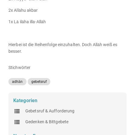
2x Allāhu akbar
1x Lā ilāha illa-Allāh
Hierbei ist die Reihenfolge einzuhalten. Doch Allāh weiß es
besser.
Stichwörter
adhān
gebetsruf
Kategorien
Gebetsruf & Aufforderung
Gedenken & Bittgebete