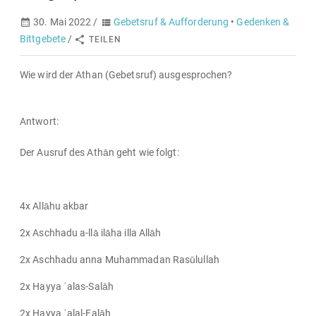
30. Mai 2022 /
Gebetsruf & Aufforderung
•
Gedenken &
Bittgebete
/
TEILEN
Wie wird der Athan (Gebetsruf) ausgesprochen?
Antwort:
Der Ausruf des Athān geht wie folgt:
4x Allāhu akbar
2x Aschhadu a-llā ilāha illa Allāh
2x Aschhadu anna Muhammadan Rasūlullah
2x Hayya ʿalas-Salāh
2x Hayya ʿalal-Falāh