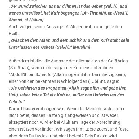
„Der Bund zwischen uns und ihnen ist das Gebet (Salāh), und
wer es unterlässt, hat Kufr begangen.“[At-Tirmīdhī, an-Nasāʿī,
Ahmad, al-Hākim]
Auch wegen seiner Aussage (Allāh segne ihn und gebe ihm
Heil):
„Zwischen dem Mann und dem Schirk und dem Kufr steht sein
Unterlassen des Gebets (Salāh).“ [Muslim]
Außerdem ist dies die Aussage der allermeisten der Gefährten
(Sahābah), wenn nicht sogar der Konsens unter ihnen.
ʿAbdullāh bin Schaqīq (Allah möge mit ihm barmherzig sein),
einer von den bekannten Nachfolgenden (Tābiʿīn), sagte:
„Die Gefährten des Propheten (Allāh segne ihn und gebe ihm
Heil) sahen keine Tat als Kufr an, außer das Unterlassen des
Gebets.“
Darauf basierend sagen wir:
Wenn der Mensch fastet, aber
nicht betet, dessen Fasten gilt abgewiesen und ist weder
akzeptiert noch wird er bei Allāh am Tage der Abrechnung
einen Nutzen vorfinden. Wir sagen ihm: „Bete zuerst und faste,
aber dass Du fastest und nicht betest? Dein Fasten wird