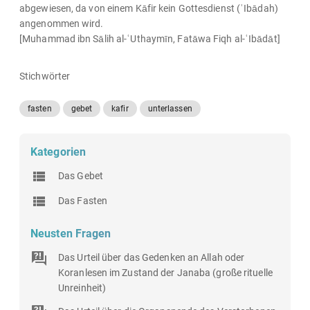
abgewiesen, da von einem Kāfir kein Gottesdienst (ʿIbādah)
angenommen wird.
[Muhammad ibn Sālih al-ʿUthaymīn, Fatāwa Fiqh al-ʿIbādāt]
Stichwörter
fasten
gebet
kafir
unterlassen
Kategorien
Das Gebet
Das Fasten
Neusten Fragen
Das Urteil über das Gedenken an Allah oder
Koranlesen im Zustand der Janaba (große rituelle
Unreinheit)