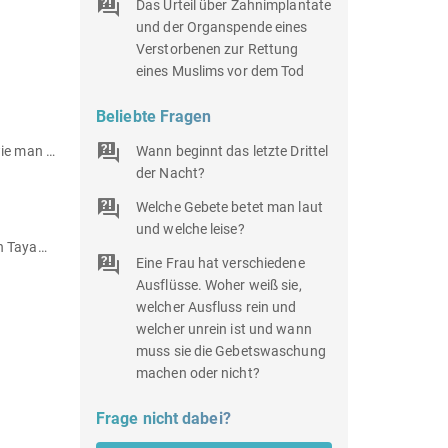
Das Urteil über Zahnimplantate
und der Organspende eines
Verstorbenen zur Rettung
eines Muslims vor dem Tod
Beliebte Fragen
Wie verdienen sich die Gelehrten ihr Geld? Vielleicht fang ich eines Tages an Islam zu studieren und würde gerne wissen, wie man Geld damit verdienen kann?
Wann beginnt das letzte Drittel
der Nacht?
Welche Gebete betet man laut
und welche leise?
Ich bin ein Assistenz-Zahnarzt und arbeite in einer Praxis. Ich habe ein eigenes Büro, wo ich Pause machen kann. Kann ich Tayammum machen für das Gebet, obwohl Wasser verfügbar ist?
Eine Frau hat verschiedene
Ausflüsse. Woher weiß sie,
welcher Ausfluss rein und
welcher unrein ist und wann
muss sie die Gebetswaschung
machen oder nicht?
Frage nicht dabei?