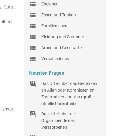
Eheleben
Wie ist es, wenn man in einem Laden einkaufen geht und anschließend einen Gutschein bekommt, wo man einen Preis bzw. Gutschein gewinnen kann?
Essen und Trinken
Es gibt einen Studentenkredit mit 0% zinsen. Nun ist es aber so, dass wegen Corona der Staat die Zinsen an die Bank bezahlt. Ist es haram für mich?
Familienleben
Kleidung und Schmuck
Arbeit und Geschäfte
Verschiedenes
Neusten Fragen
Das Urteil über das Gedenken
an Allah oder Koranlesen im
Zustand der Janaba (große
rituelle Unreinheit)
Ist die Vollkasko erlaubt, wenn man sich einen neuen Wagen gekauft hat, und diese vor größeren Schäden wie z.B. Wandalismus, Kratzer oder Diebstahl schützen möchte?
Das Urteil über die
Organspende des
Verstorbenen