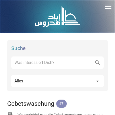
Suche
Alles
Gebetswaschung
47
Wie verrichtet man die Gebetswaschung, wenn man aufgrund von einem Nagelpilz ein Pflaster trägt?