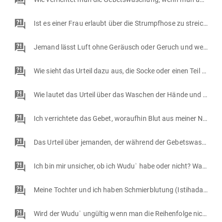
Ist es einer Frau erlaubt über die Strumpfhose zu streichen, wenn sie die rituelle Waschung vornimmt?
Jemand lässt Luft ohne Geräusch oder Geruch und weiß nicht, ob man die rituelle Waschung verloren hat
Wie sieht das Urteil dazu aus, die Socke oder einen Teil davon auszuziehen, um eine Stelle am Fuß zu kratzen oder um etwas zu entfernen wie z.B. einen kleinen Stein oder etwas Gleichartiges (vom Inneren der Socken)?
Wie lautet das Urteil über das Waschen der Hände und des Gesichts während der rituellen Waschung (al-Wudu) mit Seife?
Ich verrichtete das Gebet, woraufhin Blut aus meiner Nase austrat. Ist mein Gebet ungültig geworden?
Das Urteil über jemanden, der während der Gebetswaschung (wuduʾ) nicht mehr weiß, wie oft die Stelle gewaschen wurde
Ich bin mir unsicher, ob ich Wuduʾ habe oder nicht? Was kann ich tun?
Meine Tochter und ich haben Schmierblutung (Istihadah). Wenn wir zu Hause Wuduʾ fürs Gebet (ʿEid Gebet) machen und dann ca. 1,5 Stunden zur Moschee fahren, und dort auf das Gebet warten, ist unser Wuduʾ dann noch gültig? Wegen Corona können wir kein Wuduʾ in der Moschee machen.
Wird der Wuduʾ ungültig wenn man die Reihenfolge nicht einhält ?