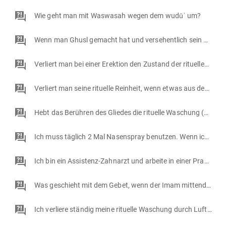
Wie geht man mit Waswasah wegen dem wudūʾ um?
Wenn man Ghusl gemacht hat und versehentlich sein Geschlechtsteil ohne sexuelle Absicht berührte, ist dann das Ghusl ungültig?
Verliert man bei einer Erektion den Zustand der rituellen Reinheit (wudūʾ)?
Verliert man seine rituelle Reinheit, wenn etwas aus dem Geschlechtsteil heraustritt?
Hebt das Berühren des Gliedes die rituelle Waschung (wudūʾ) auf?
Ich muss täglich 2 Mal Nasenspray benutzen. Wenn ich im wuduʾ meine Nase putze, dann ist die Wirkung weg. Gibt es eine Lösung?
Ich bin ein Assistenz-Zahnarzt und arbeite in einer Praxis. Ich habe ein eigenes Büro, wo ich Pause machen kann. Kann ich Tayammum machen für das Gebet, obwohl Wasser verfügbar ist?
Was geschieht mit dem Gebet, wenn der Imam mittendrin den Zustand der Reinheit (wuduʾ) verliert?
Ich verliere ständig meine rituelle Waschung durch Luftlassen und kann es auch während dem Gebet nicht unterdrücken. Was kann ich tun, um nicht immer neu das wuduʾ zu verrichten?